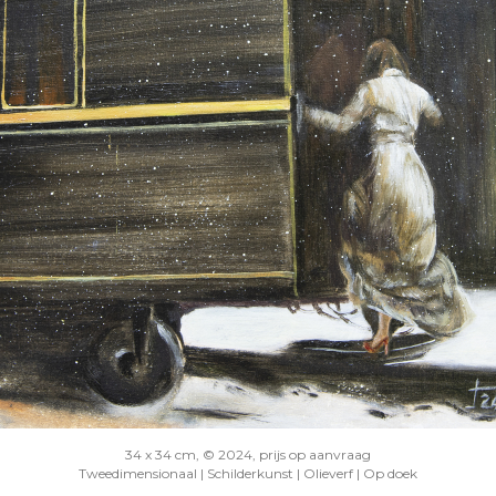
34 x 34 cm, © 2024, prijs op aanvraag
Tweedimensionaal | Schilderkunst | Olieverf | Op doek