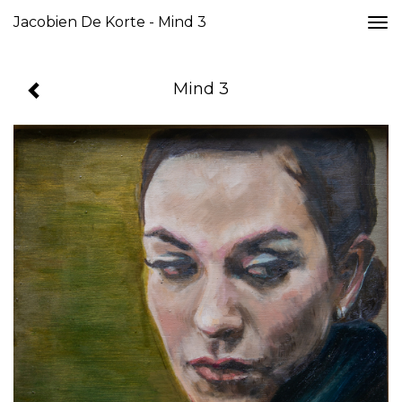
Jacobien De Korte - Mind 3
Togg
navi
Mind 3